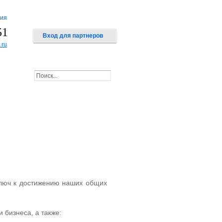
сия
51
Вход для партнеров
.ru
ключ к достижению наших общих
бизнеса, а также: