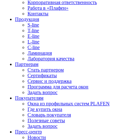
Корпоративная ответственность
Работа в «Плафен»
Контакты
Продукция
S-line
T-line
E-line
L-line
C-line
Ламинация
Лаборатория качества
Партнерам
Стать партнером
Сертификаты
Сервис и поддержка
Программа для расчета окон
Задать вопрос
Покупателям
Окна из профильных систем PLAFEN
Где купить окна
Словарь покупателя
Полезные советы
Задать вопрос
Пресс-центр
Новости