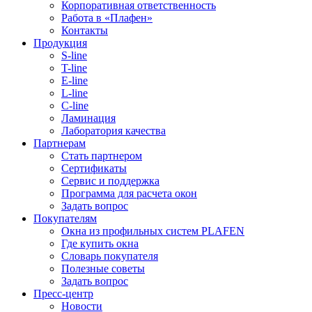
Корпоративная ответственность
Работа в «Плафен»
Контакты
Продукция
S-line
T-line
E-line
L-line
C-line
Ламинация
Лаборатория качества
Партнерам
Стать партнером
Сертификаты
Сервис и поддержка
Программа для расчета окон
Задать вопрос
Покупателям
Окна из профильных систем PLAFEN
Где купить окна
Словарь покупателя
Полезные советы
Задать вопрос
Пресс-центр
Новости