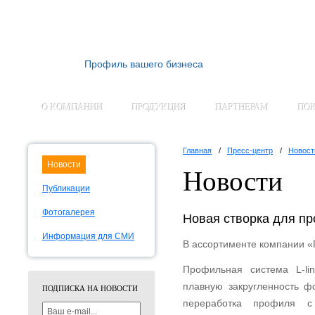
Профиль вашего бизнеса
О КОМПАНИИ
ПРОДУКЦИЯ
ПАРТНЕРАМ
ПО
Главная
Пресс-центр
Новост
Новости
Новости
Публикации
Фотогалерея
Новая створка для п
Информация для СМИ
В ассортименте компании «
Профильная система L-li
плавную закругленность ф
ПОДПИСКА НА НОВОСТИ
переработка профиля с